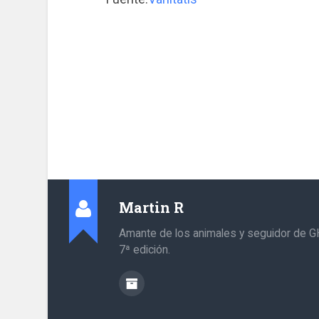
Martin R
Amante de los animales y seguidor de G
7ª edición.