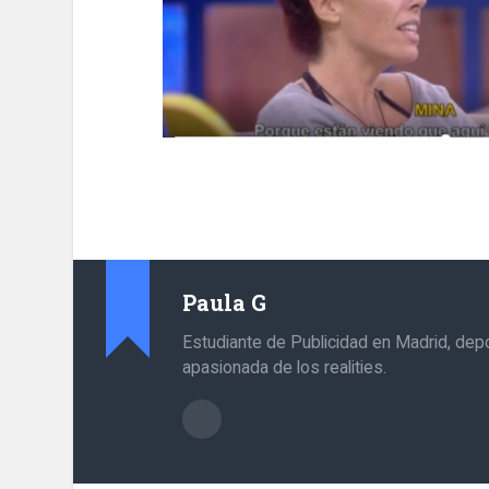
Paula G
Estudiante de Publicidad en Madrid, depo
apasionada de los realities.