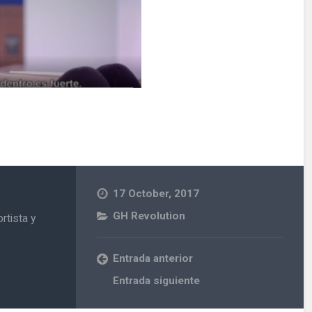
17 October, 2017
GH Revolution
rtista y
Entrada anterior
Entrada siguiente