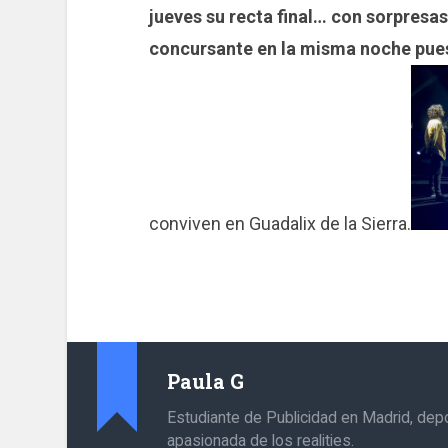
jueves su recta final… con sorpres
concursante en la misma noche pue
conviven en Guadalix de la Sierra.
Paula G
Estudiante de Publicidad en Madrid, depo
apasionada de los realities.