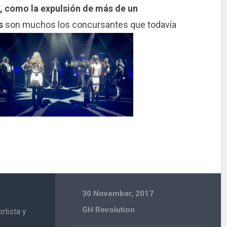
as, como
la expulsión de más de un
s
son muchos los concursantes que todavía
30 November, 2017
GH Revolution
rtista y